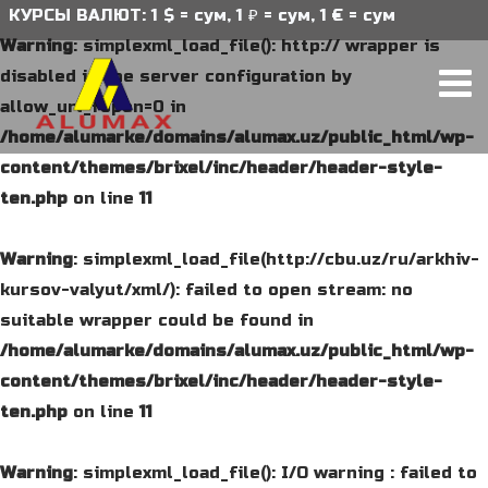
СЫ ВАЛЮТ: 1 $ = сум, 1 ₽ = сум, 1 € = сум
Warning
: simplexml_load_file(): http:// wrapper is
disabled in the server configuration by
allow_url_fopen=0 in
/home/alumarke/domains/alumax.uz/public_html/wp-
content/themes/brixel/inc/header/header-style-
ten.php
on line
11
Warning
: simplexml_load_file(http://cbu.uz/ru/arkhiv-
kursov-valyut/xml/): failed to open stream: no
suitable wrapper could be found in
/home/alumarke/domains/alumax.uz/public_html/wp-
content/themes/brixel/inc/header/header-style-
ten.php
on line
11
Warning
: simplexml_load_file(): I/O warning : failed to