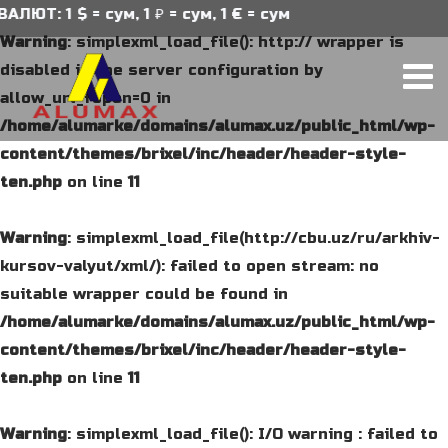
 сум, 1 ₽ = сум, 1 € = сум
Warning
: simplexml_load_file(): http:// wrapper is
disabled in the server configuration by
allow_url_fopen=0 in
/home/alumarke/domains/alumax.uz/public_html/wp-
content/themes/brixel/inc/header/header-style-
ten.php
on line
11
Warning
: simplexml_load_file(http://cbu.uz/ru/arkhiv-
kursov-valyut/xml/): failed to open stream: no
suitable wrapper could be found in
/home/alumarke/domains/alumax.uz/public_html/wp-
content/themes/brixel/inc/header/header-style-
ten.php
on line
11
Warning
: simplexml_load_file(): I/O warning : failed to